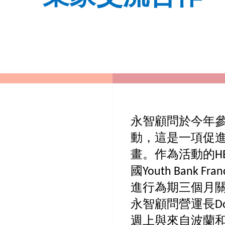
永智顧問於今年參加
動，這是一項促
畫。作為活動的H
國Youth Bank Fr
進行為期三個月
永智顧問營運長Do
週上與來自波蘭