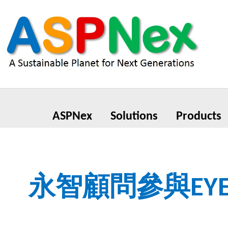
ASPNex
Solutions
Products
永智顧問參與EY