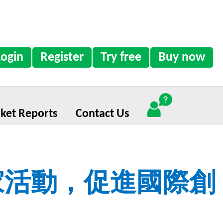
Login
Register
Try free
Buy now
ket Reports
Contact Us
創家活動，促進國際創