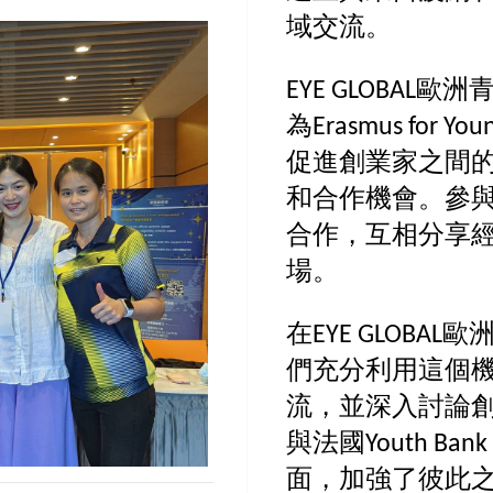
域交流。
EYE GLOBA
為Erasmus for Y
促進創業家之間
和合作機會。參
合作，互相分享
場。
在EYE GLOB
們充分利用這個
流，並深入討論
與法國Youth Bank F
面，加強了彼此