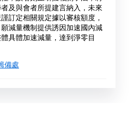
學者及與會者所提建言納入，未來
嚴謹訂定相關規定據以審核額度，
自願減量機制提供誘因加速國內減
整體具體加速減量，達到淨零目
署籌備處