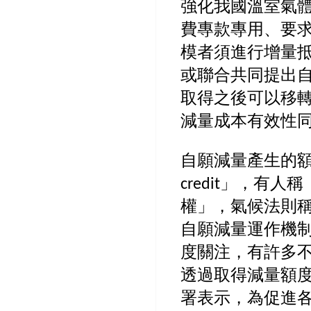
強化我國溫室氣
費專款專用、要
模者須進行增量
或聯合共同提出
取得之後可以移
減量成本有效性
自願減量產生的額度
credit」，有
權」，氣候法則
自願減量運作機
度關注，有許多
透過取得減量額
署表示，為促進