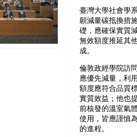
臺灣大學社會學
願減量碳抵換措
礎，應確保實質
無效額度推延其
成。
倫敦政經學院訪
應優先減量，利
額度應符合品質
實質效益；他也
前核發的溫室氣
使用，皆應謹慎
的進程。