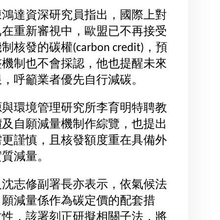
陳鴻達資深研究員指出，國際上對
已在重新審視中，歐盟已不再接受
的碳權(carbon credit)，預
整機制也不會採認，他也提醒未來
限，呼籲業者優先自行減碳。
源與環境管理研究所李育明特聘教
價及自願減量機制作綜覽，也提出
需更謹慎，且核發額度重在具備外
實質減量。
人沈志修副署長亦表示，依氣候法
自願減量係作為碳定價的配套措
效性，該署刻正研擬相關子法，將