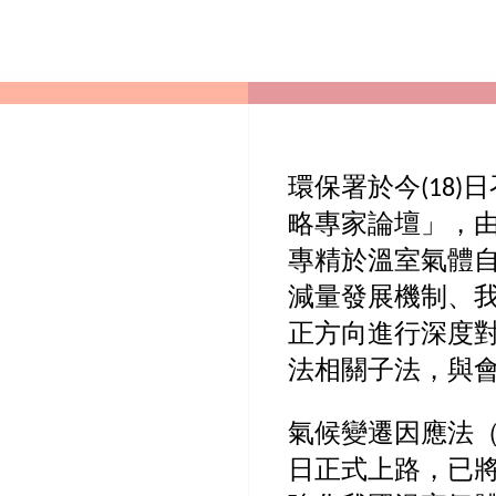
環保署於今(18
略專家論壇」，由
專精於溫室氣體
減量發展機制、
正方向進行深度
法相關子法，與
氣候變遷因應法（下
日正式上路，已將