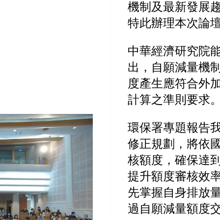
機制及最新發展
特此辦理本次論
中華經濟研究院
出，自願減量機
度產生應符合外
計算之準則要求
環保署專題報告
修正規劃，將依
核額度，確保達
提升額度審核效
先掌握自身排放
過自願減量額度