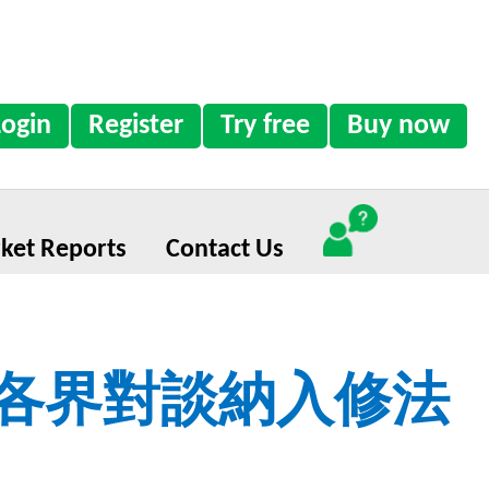
Login
Register
Try free
Buy now
ket Reports
Contact Us
 各界對談納入修法